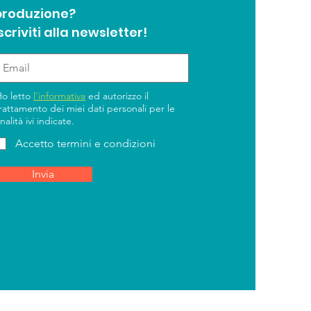
produzione?
scriviti alla newsletter!
Ho letto
l'informativa
ed autorizzo il
rattamento dei miei dati personali per le
inalità ivi indicate.
Accetto termini e condizioni
Invia