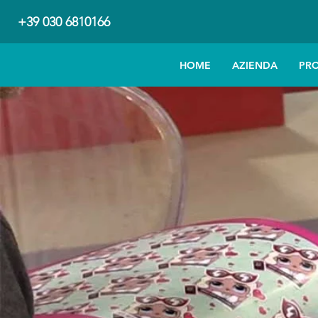
+39 030 6810166
HOME
AZIENDA
PR