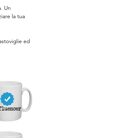
à. Un 
iare la tua 
astoviglie ed 