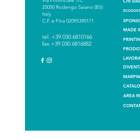
Via Provinciale 1/C
CHI SI
25050 Rodengo Saiano (BS)
ECOSOST
Italy
C.F. e P.Iva 02095390171
SPONSO
MADE I
tel. +39.030.6810166
PRINTI
fax +39.030.6816882
PRODO
LAVORA
DIVENT
MARPIM
CATALO
AREA R
CONTAT