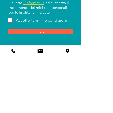
Ho letto
l'informativa
ed autorizzo il
trattamento dei miei dati personali
per le finalità ivi indicate.
Accetto termini e condizioni
Invia
BIGLIETTI PER BOMBONIERE
AREA AGENTI